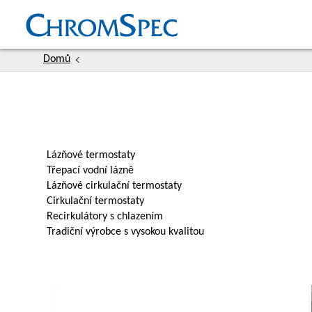
Přejít
Hlavní
k
hlavnímu
navigace
obsahu
Domů
Lázňové termostaty
Třepací vodní lázně
Lázňové cirkulační termostaty
Cirkulační termostaty
Recirkulátory s chlazením
Tradiční výrobce s vysokou kvalitou