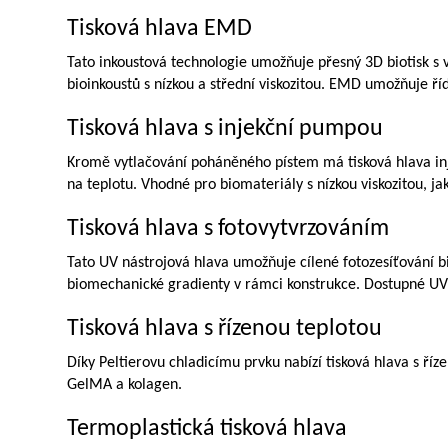
Tisková hlava EMD
Tato inkoustová technologie umožňuje přesný 3D biotisk s 
bioinkoustů s nízkou a střední viskozitou. EMD umožňuje říd
Tisková hlava s injekční pumpou
Kromě vytlačování poháněného pístem má tisková hlava injek
na teplotu. Vhodné pro biomateriály s nízkou viskozitou, jak
Tisková hlava s fotovytvrzováním
Tato UV nástrojová hlava umožňuje cílené fotozesíťování bio
biomechanické gradienty v rámci konstrukce. Dostupné UV
Tisková hlava s řízenou teplotou
Díky Peltierovu chladicímu prvku nabízí tisková hlava s ří
GelMA a kolagen.
Termoplastická tisková hlava