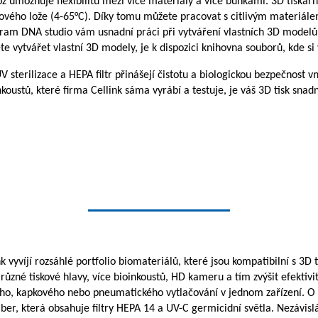
 umožňuje flexibilitu mezi více materiály a více buňkami. 3D tiskárn
skového lože (4-65°C). Díky tomu můžete pracovat s citlivým materiál
ram DNA studio vám usnadní práci při vytváření vlastních 3D modelů
e vytvářet vlastní 3D modely, je k dispozici knihovna souborů, kde si
 sterilizace a HEPA filtr přinášejí čistotu a biologickou bezpečnost vni
koustů, které firma Cellink sáma vyrábí a testuje, je váš 3D tisk snadně
k vyvíjí rozsáhlé portfolio biomateriálů, které jsou kompatibilní s 3
ůzné tiskové hlavy, více bioinkoustů, HD kameru a tím zvýšit efektivitu
o, kapkového nebo pneumatického vytlačování v jednom zařízení. O st
er, která obsahuje filtry HEPA 14 a UV-C germicidní světla. Nezávis