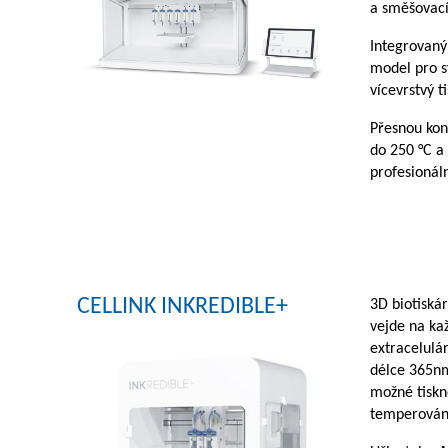
a směšovací
Integrovaný
model pro sv
vícevrstvý t
Přesnou kont
do 250 °C a 
profesionáln
CELLINK INKREDIBLE+
3D biotiská
vejde na kaž
extracelulá
délce 365nm
možné tiskno
temperování 