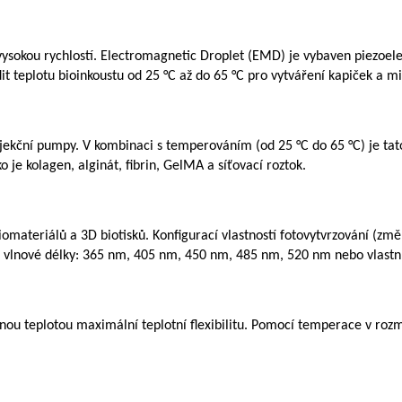
vysokou rychlostí. Electromagnetic Droplet (EMD) je vybaven piezoele
it teplotu bioinkoustu od 25 °C až do 65 °C pro vytváření kapiček a m
ční pumpy. V kombinaci s temperováním (od 25 °C do 65 °C) je tato hl
o je kolagen, alginát, fibrin, GelMA a síťovací roztok.
materiálů a 3D biotisků. Konfigurací vlastností fotovytvrzování (změn
 vlnové délky: 365 nm, 405 nm, 450 nm, 485 nm, 520 nm nebo vlastní
zenou teplotou maximální teplotní flexibilitu. Pomocí temperace v rozm