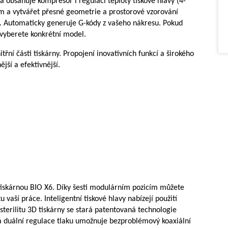
a obsahuje kompresor i regulaci teploty tiskové hlavy (4-
em a vytvářet přesné geometrie a prostorové vzorování
. Automaticky generuje G-kódy z vašeho nákresu. Pokud
 vyberete konkrétní model.
třní části tiskárny. Propojení inovativních funkcí a širokého
jší a efektivnější.
D tiskárnou BIO X6. Díky šesti modulárním pozicím můžete
 vaší práce. Inteligentní tiskové hlavy nabízejí použití
erilitu 3D tiskárny se stará patentovaná technologie
lá duální regulace tlaku umožnuje bezproblémový koaxiální