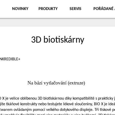
NOVINKY
PRODUKTY
SERVIS
POŘÁDANÉ 
3D biotiskárny
INKREDIBLE+
Na bázi vytlačování (extruze)
O X je velice oblíbenou 3D biotiskárnou díky kompatibilitě s praktic
íjíte tkáňové konstrukty nebo testujete lékové sloučeniny, BIO X je i
twarem ovládaným pomocí velkého dotykového displeje. Tři tiskové poz