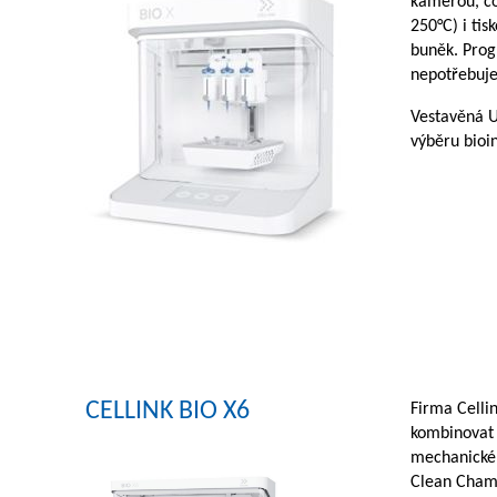
kamerou, což
250°C) i ti
buněk. Prog
nepotřebujet
Vestavěná UV
výběru bioin
CELLINK BIO X6
Firma Cellin
kombinovat r
mechanickéh
Clean Chamb