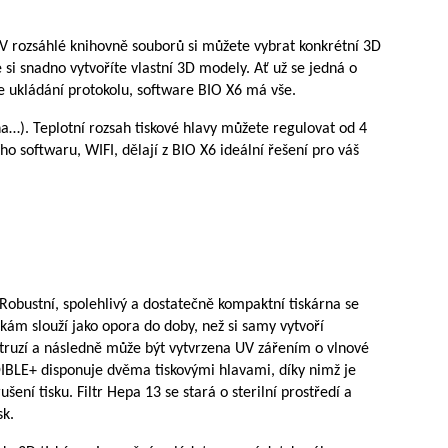
V rozsáhlé knihovně souborů si můžete vybrat konkrétní 3D
 si snadno vytvoříte vlastní 3D modely. Ať už se jedná o
nce ukládání protokolu, software BIO X6 má vše.
ina…). Teplotní rozsah tiskové hlavy můžete regulovat od 4
ího softwaru, WIFI, dělají z BIO X6 ideální řešení pro váš
Robustní, spolehlivý a dostatečně kompaktní tiskárna se
kám slouží jako opora do doby, než si samy vytvoří
xtruzí a následně může být vytvrzena UV zářením o vlnové
IBLE+ disponuje dvěma tiskovými hlavami, díky nimž je
ní tisku. Filtr Hepa 13 se stará o sterilní prostředí a
sk.