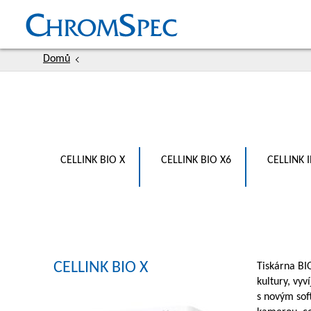
Přejít
Hlavní
k
hlavnímu
navigace
obsahu
Domů
CELLINK BIO X
CELLINK BIO X6
CELLINK 
CELLINK BIO X
Tiskárna BI
kultury, vyv
s novým sof