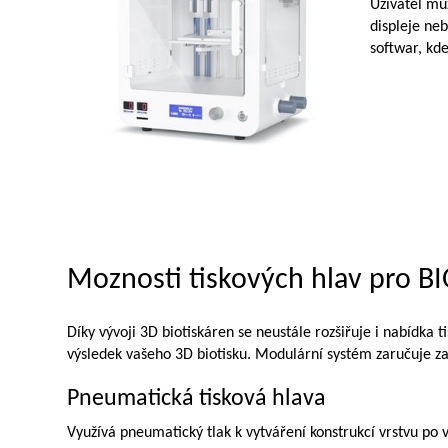
Uživatel můž
displeje ne
softwar, kde
Moznosti tiskových hlav pro BI
Díky vývoji 3D biotiskáren se neustále rozšiřuje i nabídka 
výsledek vašeho 3D biotisku. Modulární systém zaručuje zam
Pneumatická tisková hlava
Využívá pneumatický tlak k vytváření konstrukcí vrstvu po v