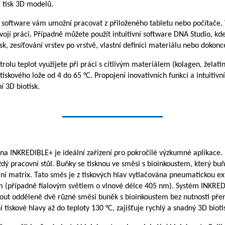
 tisk 3D modelů.
 software vám umožní pracovat z přiloženého tabletu nebo počítače. 
ojí práci. Případně můžete použít intuitivní software DNA Studio, kde
isk, zesíťování vrstev po vrstvě, vlastní definici materiálu nebo doko
rolu teplot využijete při práci s citlivým materiálem (kolagen, želat
tiskového lože od 4 do 65 °C. Propojení inovativních funkcí a intuitivn
í 3D biotisk.
rna INKREDIBLE+ je ideální zařízení pro pokročilé výzkumné aplikace. 
dý pracovní stůl. Buňky se tisknou ve směsi s bioinkoustem, který buň
rní matrix. Tato směs je z tiskových hlav vytlačována pneumatickou e
 (případně fialovým světlem o vlnové délce 405 nm). Systém INKRED
ut odděleně dvě různé směsi buněk s bioinkoustem bez nutnosti přeruše
tiskové hlavy až do teploty 130 °C, zajišťuje rychlý a snadný 3D bioti