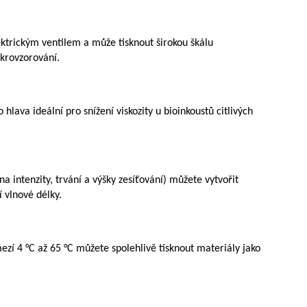
ktrickým ventilem a může tisknout širokou škálu
ikrovzorování.
ava ideální pro snížení viskozity u bioinkoustů citlivých
a intenzity, trvání a výšky zesíťování) můžete vytvořit
 vlnové délky.
ezí 4 °C až 65 °C můžete spolehlivě tisknout materiály jako