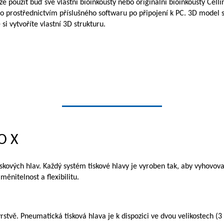
e použít buď své vlastní bioinkousty nebo originální bioinkousty Cel
bo prostřednictvím příslušného softwaru po připojení k PC. 3D model 
 si vytvoříte vlastní 3D strukturu.
O X
tiskových hlav. Každý systém tiskové hlavy je vyroben tak, aby vyhovov
ěnitelnost a flexibilitu.
rstvě. Pneumatická tisková hlava je k dispozici ve dvou velikostech (3