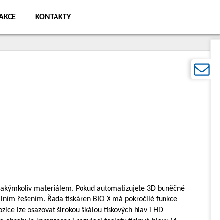
AKCE
KONTAKTY
ky jakýmkoliv materiálem. Pokud automatizujete 3D buněčné
deálním řešením. Řada tiskáren BIO X má pokročilé funkce
ice lze osazovat širokou škálou tiskových hlav i HD