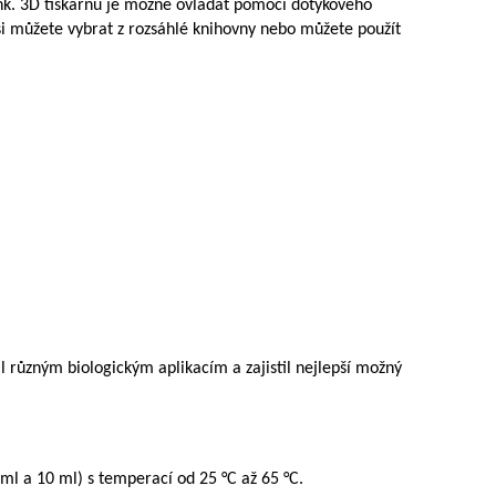
link. 3D tiskárnu je možné ovládat pomocí dotykového
si můžete vybrat z rozsáhlé knihovny nebo můžete použít
al různým biologickým aplikacím a zajistil nejlepší možný
 ml a 10 ml) s temperací od 25 °C až 65 °C.